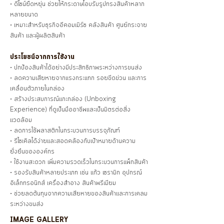
• ดีไซน์ยืดหยุ่น ช่วยให้กระดาษโอบรับรูปทรงสินค้าหลาก
หลายขนาด
• เหมาะสำหรับธุรกิจอีคอมเมิร์ซ คลังสินค้า ศูนย์กระจาย
สินค้า และผู้ผลิตสินค้า
ประโยชน์จากการใช้งาน
• ปกป้องสินค้าได้อย่างมีประสิทธิภาพระหว่างการขนส่ง
• ลดความเสียหายจากแรงกระแทก รอยขีดข่วน และการ
เคลื่อนตัวภายในกล่อง
• สร้างประสบการณ์แกะกล่อง (Unboxing
Experience) ที่ดูเป็นมืออาชีพและเป็นมิตรต่อสิ่ง
แวดล้อม
• ลดการใช้พลาสติกในกระบวนการบรรจุภัณฑ์
• รีไซเคิลได้ง่ายและสอดคล้องกับเป้าหมายด้านความ
ยั่งยืนขององค์กร
• ใช้งานสะดวก เพิ่มความรวดเร็วในกระบวนการแพ็กสินค้า
• รองรับสินค้าหลายประเภท เช่น แก้ว เซรามิก อุปกรณ์
อิเล็กทรอนิกส์ เครื่องสำอาง สินค้าพรีเมียม
• ช่วยลดต้นทุนจากความเสียหายของสินค้าและการเคลม
ระหว่างขนส่ง
IMAGE GALLERY