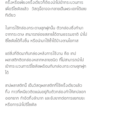
ครั้งหรือเพียงครั้งเดียวก็ต้องนำไปเข้ากระบวนการ
เพื่อรีไซเคิล
แล้ว  วัสดุนี้อาจจะกลายเป็นพระเอกได้เลย
ทีเดียว 
ในการใช้กล่องกระดาษลูกฟูกนั้น ตัวกล่องซึ่งทำมา
จากกระดาษ สามารถย่อยสลายได้ตามธรรมชาติ นำไป
ซีไซเคิลได้ทั้งชิ้น หรือนำมาใช้ซ้ำได้บ้างตามโอกาส
แต่สิ่งที่ติดมากับกล่องหลังการใช้งาน คือ เทป
พลาสติกติดกล่องหลากหลายชนิด ที่ไม่สามารถนำไป
เข้ากระบวนการรีไซเคิลพร้อมกับกล่องกระดาษลูกฟูก
ได้
เทปพลาสติกนี้ เป็นวัสดุพลาสติกที่ใช้ครั้งเดียวแล้ว
ทิ้ง กาวที่เหนียวติดแน่นอยู่กับตัวกล่องทำให้เทปลอก
ออกยาก กำจัดทิ้งลำบาก และยังยากต่อการแยกขยะ
หรือการนำไปรีไซเคิล