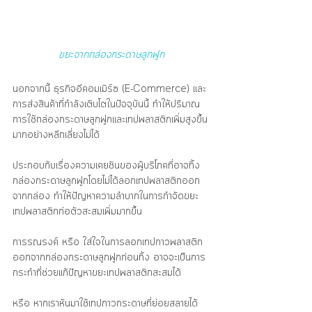
ขยะจากกล่องกระดาษลูกฟูก
นอกจากนี้ ธุรกิจอีคอมเมิร์ซ (E-Commerce) และ
การส่งสินค้าที่กำลังเติบโตในปัจจุบันนี้ ทำให้ปริมาณ
การใช้กล่องกระดาษลูกฟูกและเทปพลาสติกเพิ่มสูงขึ้น
มากอย่างหลีกเลี่ยงไม่ได้
ประกอบกับเรื่องความเคยชินของผู้บริโภคที่อาจทิ้ง
กล่องกระดาษลูกฟูกโดยไม่ได้ลอกเทปพลาสติกออก
จากกล่อง ทำให้ปัญหาความลำบากในการกำจัดขยะ
เทปพลาสติกก่อตัวสะสมเพิ่มมากขึ้น
การรณรงค์ หรือ ใส่ใจในการลอกเทปกาวพลาสติก
ออกจากกล่องกระดาษลูกฟูกก่อนทิ้ง อาจจะเป็นการ
กระทำที่ช่วยแก้ปัญหาขยะเทปพลาสติกสะสมได้
หรือ หากเราหันมาใช้เทปกาวกระดาษที่ย่อยสลายได้