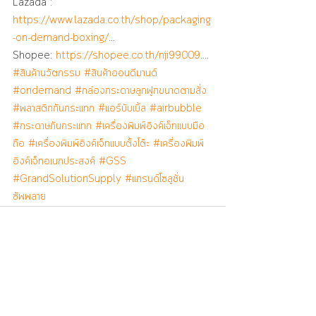
Lazada : 
https://www.lazada.co.th/shop/packaging
-on-demand-boxing/
…
Shopee: 
https://shopee.co.th/nji99009
.…
#สินค้านวัตกรรม
#สินค้าออนดีมานด์
#ondemand
#กล่องกระดาษลูกฟูกขนาดตามสั่ง
#พลาสติกกันกระแทก
#แอร์บับเบิ้ล
#airbubble
#กระดาษกันกระแทก
#เครื่องพิมพ์อิงค์เจ็ทแบบมือ
ถือ
#เครื่องพิมพ์อิงค์เจ็ทแบบตั้งโต๊ะ
#เครื่องพิมพ์
อิงค์เจ็ทอเนกประสงค์
#GSS
#GrandSolutionSupply
#แกรนด์โซลูชั่น
ซัพพลาย
Recent Posts
See All